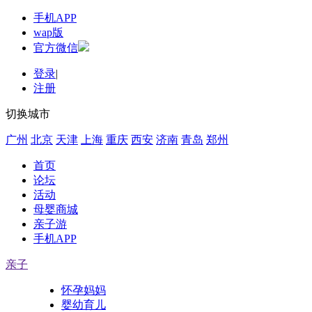
手机APP
wap版
官方微信
登录
|
注册
切换城市
广州
北京
天津
上海
重庆
西安
济南
青岛
郑州
首页
论坛
活动
母婴商城
亲子游
手机APP
亲子
怀孕妈妈
婴幼育儿