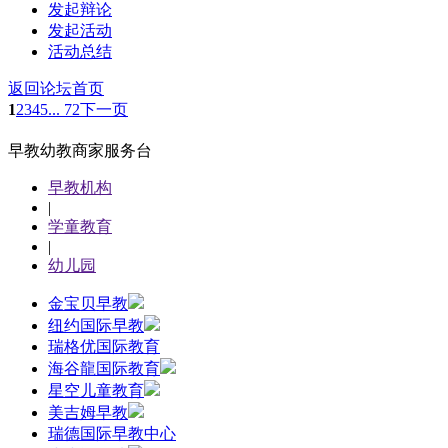
发起辩论
发起活动
活动总结
返回论坛首页
1
2
3
4
5
... 72
下一页
早教幼教商家服务台
早教机构
|
学童教育
|
幼儿园
金宝贝早教
纽约国际早教
瑞格优国际教育
海谷龍国际教育
星空儿童教育
美吉姆早教
瑞德国际早教中心