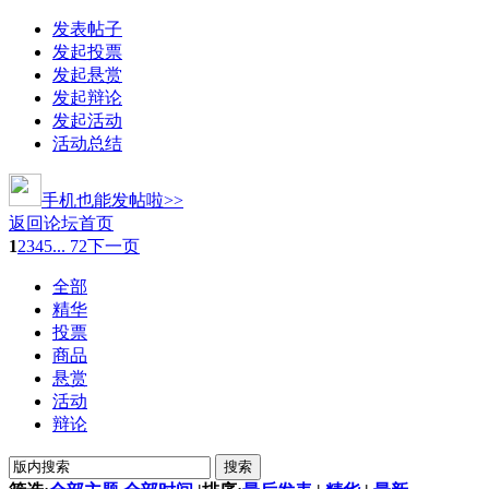
发表帖子
发起投票
发起悬赏
发起辩论
发起活动
活动总结
手机也能发帖啦>>
返回论坛首页
1
2
3
4
5
... 72
下一页
全部
精华
投票
商品
悬赏
活动
辩论
搜索