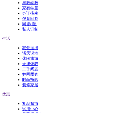
早教幼教
家有学童
办证指南
孕育问答
同 龄 圈
私人订制
生活
我爱逛街
谈天说地
休闲旅游
天津馋猫
二手闲置
妈网团购
时尚扮靓
装修家居
优惠
礼品超市
试用中心