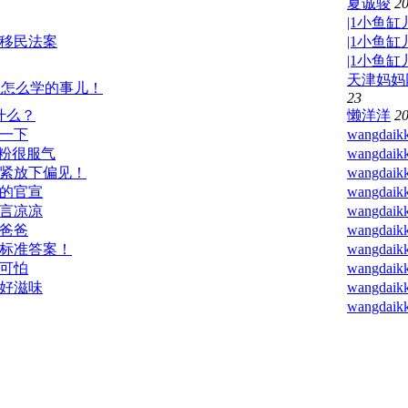
夏诚骏
20
|1小鱼缸儿
反移民法案
|1小鱼缸儿
|1小鱼缸儿
天津妈妈
谈怎么学的事儿！
23
什么？
懒洋洋
20
一下
wangdaik
粉很服气
wangdaik
紧放下偏见！
wangdaik
的官宣
wangdaik
言凉凉
wangdaik
爸爸
wangdaik
标准答案！
wangdaik
可怕
wangdaik
好滋味
wangdaik
wangdaik