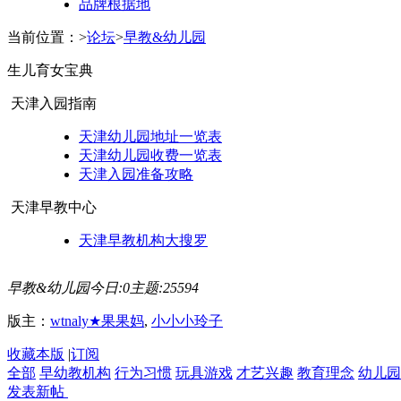
品牌根据地
当前位置：
>
论坛
>
早教&幼儿园
生儿育女宝典
天津入园指南
天津幼儿园地址一览表
天津幼儿园收费一览表
天津入园准备攻略
天津早教中心
天津早教机构大搜罗
早教&幼儿园
今日:
0
主题:
25594
版主：
wtnaly★果果妈
,
小小小玲子
收藏本版
|
订阅
全部
早幼教机构
行为习惯
玩具游戏
才艺兴趣
教育理念
幼儿园
发表新帖