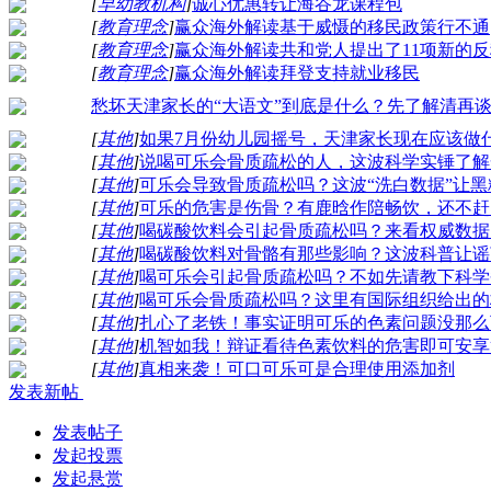
[
早幼教机构
]
诚心优惠转让海谷龙课程包
[
教育理念
]
赢众海外解读基于威慑的移民政策行不通
[
教育理念
]
赢众海外解读共和党人提出了11项新的
[
教育理念
]
赢众海外解读拜登支持就业移民
愁坏天津家长的“大语文”到底是什么？先了解清再
[
其他
]
如果7月份幼儿园摇号，天津家长现在应该做
[
其他
]
说喝可乐会骨质疏松的人，这波科学实锤了解
[
其他
]
可乐会导致骨质疏松吗？这波“洗白数据”让黑
[
其他
]
可乐的危害是伤骨？有鹿晗作陪畅饮，还不赶
[
其他
]
喝碳酸饮料会引起骨质疏松吗？来看权威数据
[
其他
]
喝碳酸饮料对骨骼有那些影响？这波科普让谣
[
其他
]
喝可乐会引起骨质疏松吗？不如先请教下科学
[
其他
]
喝可乐会骨质疏松吗？这里有国际组织给出的
[
其他
]
扎心了老铁！事实证明可乐的色素问题没那么
[
其他
]
机智如我！辩证看待色素饮料的危害即可安享
[
其他
]
真相来袭！可口可乐可是合理使用添加剂
发表新帖
发表帖子
发起投票
发起悬赏