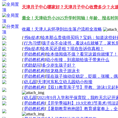
天津月子中心哪家好？天津月子中心收费多少？火
最全！天津幼升小2025升学时间轴！年龄、报名时间
收藏！天津人从怀孕到出生落户流程全攻略
[
书&绘本
]
绘本那么贵值得买吗？宝妈：知道这些好
[
行为习惯
]
孩子会不会读书，看这4点就够了，家长
[
书&绘本
]
绘本买还是租？现在告诉你真相！
[
早幼教机构
]
绘本借阅值不值？看完这篇你就懂了！
[
早幼教机构
]
幼小衔接，到底能给孩子带来什么
[
求助疑问
]
多少岁生孩子好？
[
早幼教机构
]
转龙格亲子游泳卡
[
早幼教机构
]
现在孩子抽动症稳定，眨眼，张嘴，偶
[
幼儿园
]
天津河东私立幼儿园幼小衔接
[
早幼教机构
]
【双11教育亲子节】早教、游泳1元起
[
幼儿园
]
2021年9月入学和平保育院，我昨天忘记
[
早幼教机构
]
【开学季福利】19.9元抢3节美术/书法
[
早幼教机构
]
【暑期教育抱抱团】教育盛宴奉上，全场