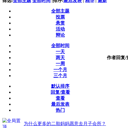
筛选:
全部主题
全部时间
|
排序:
最后发表
|
精华
|
最新
全部主题
投票
悬赏
活动
辩论
全部时间
一天
两天
作者
回复/
一周
一个月
三个月
默认排序
回复/查看
查看
最后发表
热门
为什么更多的二胎妈妈愿意去月子会所？