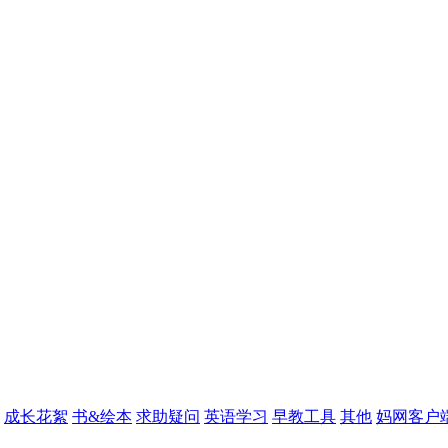
成长花絮
书&绘本
求助疑问
英语学习
早教工具
其他
妈网客户