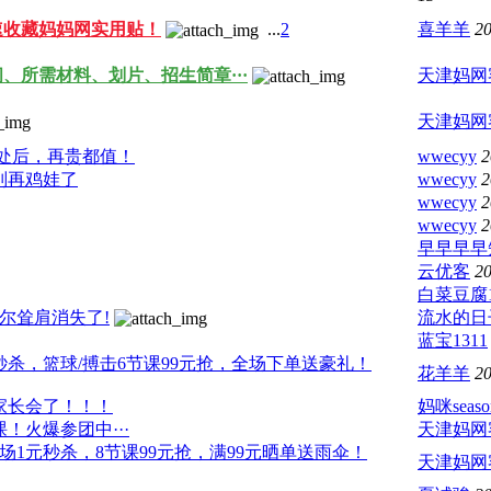
速收藏妈妈网实用贴！
...
2
喜羊羊
20
、所需材料、划片、招生简章···
天津妈网
天津妈网
处后，再贵都值！
wwecyy
2
别再鸡娃了
wwecyy
2
wwecyy
2
wwecyy
2
早早早早
云优客
20
白菜豆腐1
尔耸肩消失了!
流水的日
蓝宝1311
秒杀，篮球/搏击6节课99元抢，全场下单送豪礼！
花羊羊
20
开家长会了！！！
妈咪seaso
课！火爆参团中···
天津妈网
1元秒杀，8节课99元抢，满99元晒单送雨伞！
天津妈网