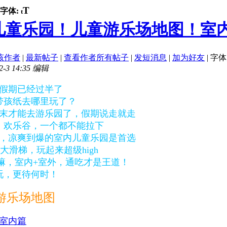
T
字体:
t
童乐园！儿童游乐场地图！室内+
该作者
|
最新帖子
|
查看作者所有帖子
|
发短消息
|
加为好友
|
字体
3 14:35 编辑
假期已经过半了
带孩纸去哪里玩了？
末才能去游乐园了，假期说走就走
、欢乐谷，一个都不能拉下
，凉爽到爆的室内儿童乐园是首选
大滑梯，玩起来超级high
嘛，室内+室外，通吃才是王道！
玩，更待何时！
游乐场地图
室内篇