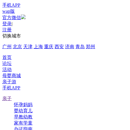
手机APP
wap版
官方微信
登录
|
注册
切换城市
广州
北京
天津
上海
重庆
西安
济南
青岛
郑州
首页
论坛
活动
母婴商城
亲子游
手机APP
亲子
怀孕妈妈
婴幼育儿
早教幼教
家有学童
办证指南