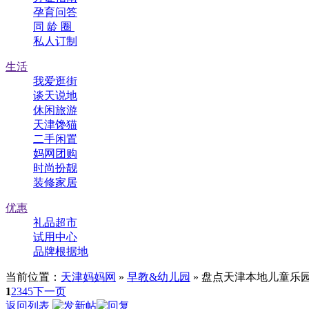
孕育问答
同 龄 圈
私人订制
生活
我爱逛街
谈天说地
休闲旅游
天津馋猫
二手闲置
妈网团购
时尚扮靓
装修家居
优惠
礼品超市
试用中心
品牌根据地
当前位置：
天津妈妈网
»
早教&幼儿园
» 盘点天津本地儿童乐
1
2
3
4
5
下一页
返回列表