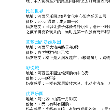
玩，本人觉得室外的比室内的看上去好玩但因为
比如世界
地址：河西区乐园道9号文化中心阳光乐园四层
价格：200元通票，成人80一位
妈友感受：可以让孩子体验各种职业，刚开业时
之孩子挺喜欢玩儿的，当时是第一次独自离开我
童梦园的娇娃乐园
地址：河西区大沽南路天邦3楼
价格：办“护照”约14元/次
妈友感受：楼下是大润发超市，4楼是餐厅，购
彩悦城
地址：河西区乐园道银河购物中心旁
价格：30--40不等
妈友感受：一楼有双层旋转木马、电动小汽车、
优豆乐园
地址：河北区中山路十月影院
价格：30元（有时有团购）
妈友感受：光线有点暗，有淘气堡和沙池。30元