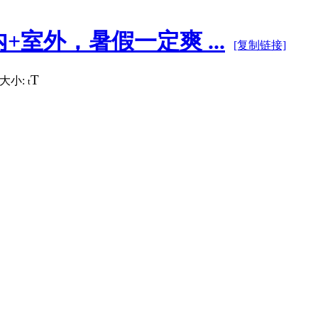
室外，暑假一定爽 ...
[复制链接]
T
大小:
t