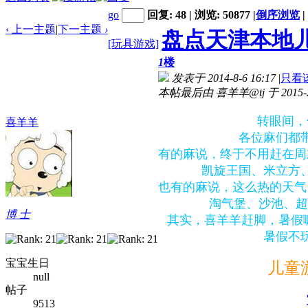
go
回复: 48 | 浏览: 50877
|
倒序浏览
|
‹ 上一主题
|
下一主题
›
盘点天津本地儿
[玩具游戏]
1
楼
发表于 2014-8-6 16:17
|
只看
本帖最后由 喜羊羊@tj 于 2015-2-
转眼间，
喜羊羊
各位麻们都
有的麻说，终于不用赶在周
凯旋王国、米立方
也有的麻说，这么热的天气
淘气堡、沙池、超
博 士
其实，喜羊羊赶脚，暑假
暑假不
宝宝生日
儿童
null
帖子
9513