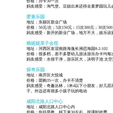
价格：办卡30一次
妈友感受：淘气堡。豆姐出来还得去童梦园玩儿会
爱童乐园
地址：东丽区新业广场
价格：50元/次；5次150元；15次300元；30次5
妈友感受：新开的新业广场，地方不大，娱乐设
糖妮妮亲子会馆
地址：河西区友谊南路海逸长洲恋海园8-2-102
价格：很多档，差不多婴幼儿游泳游乐办卡均每次
妈友感受：水很干净，游乐区大，决明子池 太空
探奇乐园
地址：南开区大悦城
价格：团购35一次，办卡不清楚
妈友感受：奇趣丛林，1米4以下小朋友，好几层
子。外边还有很多小孩子玩的电动
咸阳北路人口中心
地址：咸阳北路人口中心内
价格：包括早教，核下来30左右。按课时收费