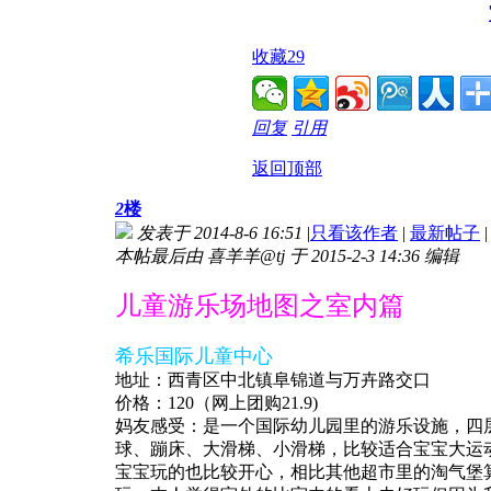
收藏
29
回复
引用
返回顶部
2
楼
发表于 2014-8-6 16:51
|
只看该作者
|
最新帖子
|
本帖最后由 喜羊羊@tj 于 2015-2-3 14:36 编辑
儿童游乐场地图之室内篇
希乐国际儿童中心
地址：西青区中北镇阜锦道与万卉路交口
价格：120（网上团购21.9)
妈友感受：是一个国际幼儿园里的游乐设施，四
球、蹦床、大滑梯、小滑梯，比较适合宝宝大运
宝宝玩的也比较开心，相比其他超市里的淘气堡