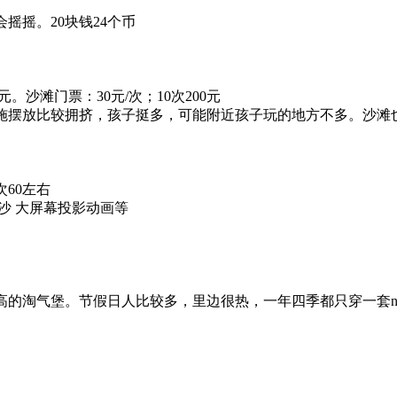
摇摇。20块钱24个币
00元。沙滩门票：30元/次；10次200元
施摆放比较拥挤，孩子挺多，可能附近孩子玩的地方不多。沙滩
60左右
沙 大屏幕投影动画等
高的淘气堡。节假日人比较多，里边很热，一年四季都只穿一套ne