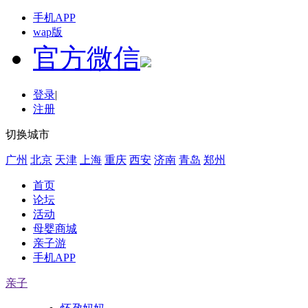
手机APP
wap版
官方微信
登录
|
注册
切换城市
广州
北京
天津
上海
重庆
西安
济南
青岛
郑州
首页
论坛
活动
母婴商城
亲子游
手机APP
亲子