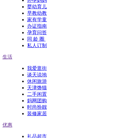
怀孕妈妈
婴幼育儿
早教幼教
家有学童
办证指南
孕育问答
同 龄 圈
私人订制
生活
我爱逛街
谈天说地
休闲旅游
天津馋猫
二手闲置
妈网团购
时尚扮靓
装修家居
优惠
礼品超市