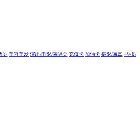
票券
美容美发
演出/电影/演唱会
充值卡
加油卡
摄影/写真
书/报/