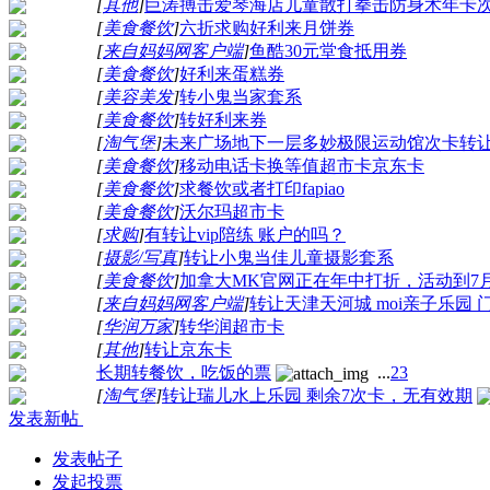
[
其他
]
巨涛搏击爱琴海店儿童散打拳击防身术年卡
[
美食餐饮
]
六折求购好利来月饼券
[
来自妈妈网客户端
]
鱼酷30元堂食抵用券
[
美食餐饮
]
好利来蛋糕券
[
美容美发
]
转小鬼当家套系
[
美食餐饮
]
转好利来券
[
淘气堡
]
未来广场地下一层多妙极限运动馆次卡转
[
美食餐饮
]
移动电话卡换等值超市卡京东卡
[
美食餐饮
]
求餐饮或者打印fapiao
[
美食餐饮
]
沃尔玛超市卡
[
求购
]
有转让vip陪练 账户的吗？
[
摄影/写真
]
转让小鬼当佳儿童摄影套系
[
美食餐饮
]
加拿大MK官网正在年中打折，活动到7
[
来自妈妈网客户端
]
转让天津天河城 moi亲子乐园 
[
华润万家
]
转华润超市卡
[
其他
]
转让京东卡
长期转餐饮，吃饭的票
...
2
3
[
淘气堡
]
转让瑞儿水上乐园 剩余7次卡，无有效期
发表新帖
发表帖子
发起投票