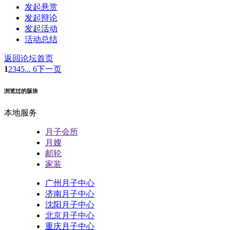
发起悬赏
发起辩论
发起活动
活动总结
返回论坛首页
1
2
3
4
5
... 6
下一页
浏览过的版块
本地服务
月子会所
月嫂
邮轮
家装
广州月子中心
济南月子中心
沈阳月子中心
北京月子中心
重庆月子中心