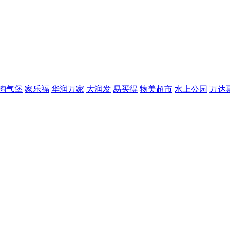
淘气堡
家乐福
华润万家
大润发
易买得
物美超市
水上公园
万达