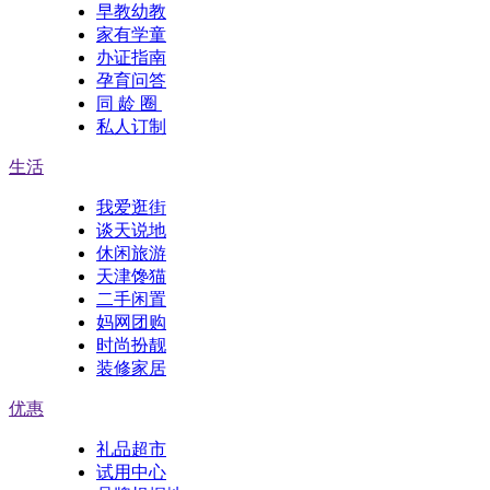
早教幼教
家有学童
办证指南
孕育问答
同 龄 圈
私人订制
生活
我爱逛街
谈天说地
休闲旅游
天津馋猫
二手闲置
妈网团购
时尚扮靓
装修家居
优惠
礼品超市
试用中心