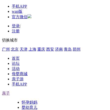
手机APP
wap版
官方微信
登录
|
注册
切换城市
广州
北京
天津
上海
重庆
西安
济南
青岛
郑州
首页
论坛
活动
母婴商城
亲子游
手机APP
亲子
怀孕妈妈
婴幼育儿