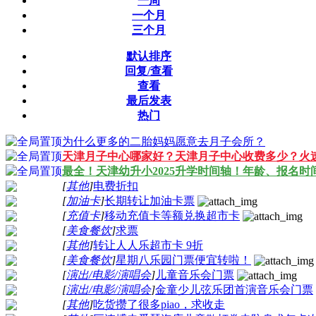
一周
一个月
三个月
默认排序
回复/查看
查看
最后发表
热门
为什么更多的二胎妈妈愿意去月子会所？
天津月子中心哪家好？天津月子中心收费多少？火
最全！天津幼升小2025升学时间轴！年龄、报名时
[
其他
]
电费折扣
[
加油卡
]
长期转让加油卡票
[
充值卡
]
移动充值卡等额兑换超市卡
[
美食餐饮
]
求票
[
其他
]
转让人人乐超市卡 9折
[
美食餐饮
]
星期八乐园门票便宜转啦！
[
演出/电影/演唱会
]
儿童音乐会门票
[
演出/电影/演唱会
]
金童少儿弦乐团首演音乐会门票
[
其他
]
吃货攒了很多piao，求收走