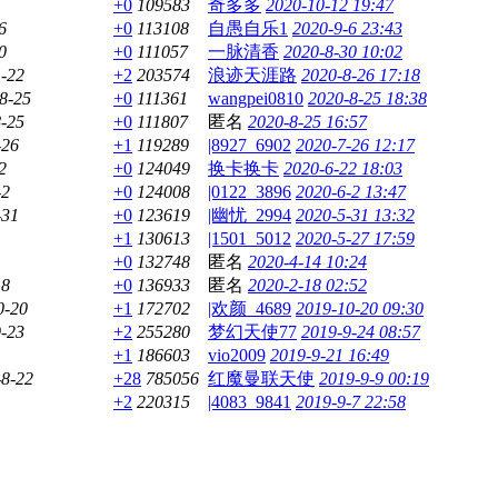
+0
109583
奇多多
2020-10-12 19:47
6
+0
113108
自愚自乐1
2020-9-6 23:43
0
+0
111057
一脉清香
2020-8-30 10:02
-22
+2
203574
浪迹天涯路
2020-8-26 17:18
8-25
+0
111361
wangpei0810
2020-8-25 18:38
-25
+0
111807
匿名
2020-8-25 16:57
-26
+1
119289
|8927_6902
2020-7-26 12:17
2
+0
124049
换卡换卡
2020-6-22 18:03
-2
+0
124008
|0122_3896
2020-6-2 13:47
-31
+0
123619
|幽忧_2994
2020-5-31 13:32
+1
130613
|1501_5012
2020-5-27 17:59
+0
132748
匿名
2020-4-14 10:24
18
+0
136933
匿名
2020-2-18 02:52
0-20
+1
172702
|欢颜_4689
2019-10-20 09:30
-23
+2
255280
梦幻天使77
2019-9-24 08:57
+1
186603
vio2009
2019-9-21 16:49
-8-22
+28
785056
红魔曼联天使
2019-9-9 00:19
+2
220315
|4083_9841
2019-9-7 22:58