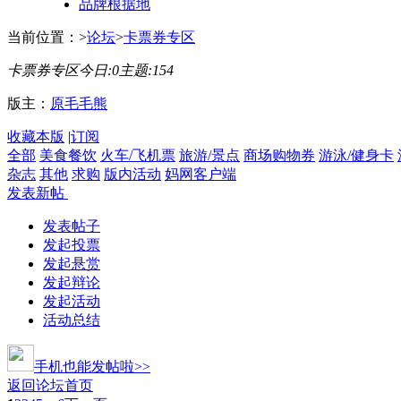
品牌根据地
当前位置：
>
论坛
>
卡票券专区
卡票券专区
今日:
0
主题:
154
版主：
原毛毛熊
收藏本版
|
订阅
全部
美食餐饮
火车/飞机票
旅游/景点
商场购物券
游泳/健身卡
杂志
其他
求购
版内活动
妈网客户端
发表新帖
发表帖子
发起投票
发起悬赏
发起辩论
发起活动
活动总结
手机也能发帖啦>>
返回论坛首页