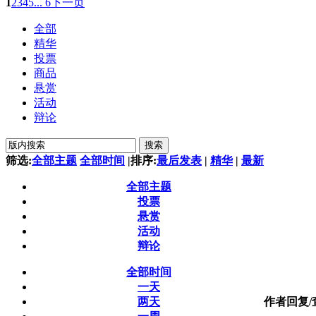
1
2
3
4
5
... 6
下一页
全部
精华
投票
商品
悬赏
活动
辩论
搜索
筛选:
全部主题
全部时间
|
排序:
最后发表
|
精华
|
最新
全部主题
投票
悬赏
活动
辩论
全部时间
一天
两天
作者
回复/