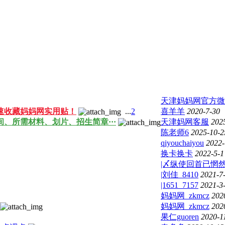
天津妈妈网官方微
速收藏妈妈网实用贴！
...
2
喜羊羊
2020-7-30
间、所需材料、划片、招生简章···
天津妈网客服
202
陈老师6
2025-10-2
qiyouchaiyou
2022-
换卡换卡
2022-5-1
|〆纵使回首已惘
|刘佳_8410
2021-7
|1651_7157
2021-3
妈妈网_zkmcz
202
妈妈网_zkmcz
202
果仁guoren
2020-1