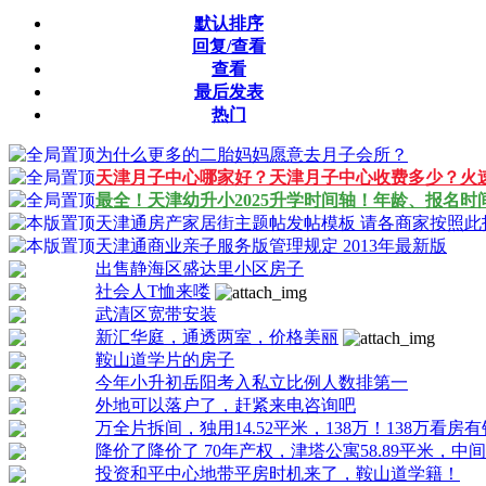
默认排序
回复/查看
查看
最后发表
热门
为什么更多的二胎妈妈愿意去月子会所？
天津月子中心哪家好？天津月子中心收费多少？火
最全！天津幼升小2025升学时间轴！年龄、报名时
天津通房产家居街主题帖发帖模板 请各商家按照此
天津通商业亲子服务版管理规定 2013年最新版
出售静海区盛达里小区房子
社会人T恤来喽
武清区宽带安装
新汇华庭，通透两室，价格美丽
鞍山道学片的房子
今年小升初岳阳考入私立比例人数排第一
外地可以落户了，赶紧来电咨询吧
万全片拆间，独用14.52平米，138万！138万看房
降价了降价了 70年产权，津塔公寓58.89平米，
投资和平中心地带平房时机来了，鞍山道学籍！