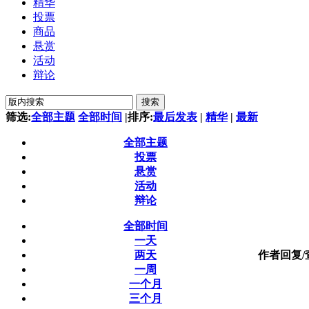
精华
投票
商品
悬赏
活动
辩论
搜索
筛选:
全部主题
全部时间
|
排序:
最后发表
|
精华
|
最新
全部主题
投票
悬赏
活动
辩论
全部时间
一天
两天
作者
回复/
一周
一个月
三个月