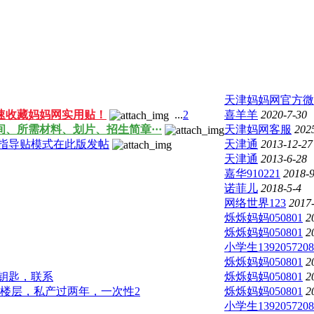
天津妈妈网官方微
速收藏妈妈网实用贴！
...
2
喜羊羊
2020-7-30
间、所需材料、划片、招生简章···
天津妈网客服
202
指导贴模式在此版发帖
天津通
2013-12-27
天津通
2013-6-28
嘉华910221
2018-9
诺菲儿
2018-5-4
网络世界123
2017
烁烁妈妈050801
2
烁烁妈妈050801
2
小学生1392057208
烁烁妈妈050801
2
有钥匙，联系
烁烁妈妈050801
2
中间楼层，私产过两年，一次性2
烁烁妈妈050801
2
小学生1392057208