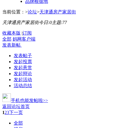
品牌根据地
当前位置：
>
论坛
>
天津通房产家居街
天津通房产家居街
今日:
0
主题:
77
收藏本版
|
订阅
全部
妈网客户端
发表新帖
发表帖子
发起投票
发起悬赏
发起辩论
发起活动
活动总结
手机也能发帖啦>>
返回论坛首页
1
2
3
下一页
全部