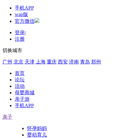
手机APP
wap版
官方微信
登录
|
注册
切换城市
广州
北京
天津
上海
重庆
西安
济南
青岛
郑州
首页
论坛
活动
母婴商城
亲子游
手机APP
亲子
怀孕妈妈
婴幼育儿