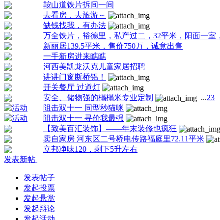
鞍山道铁片拆间一间
去看房，去旅游～
缺钱找我，有办法
万全铁片，裕德里，私产过二，32平米，阳面一室，
新丽居139.5平米，售价750万，诚意出售
一手新房进来瞧瞧
河西美凯龙沃克儿童家居招聘
讲讲门窗断桥铝！
开关餐厅 过道灯
安全、储物强的榻榻米专业定制
...
2
3
阻击双十一 同型秒猫咪
阻击双十一 寻价我最强
【致美百汇装饰】——年末装修也疯狂
卖自家房 河东区二号桥电传路福庭里72.11平米
立邦净味120，剩下5升左右
发表新帖
发表帖子
发起投票
发起悬赏
发起辩论
发起活动