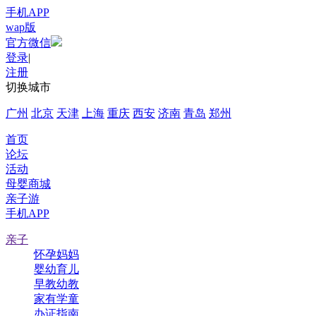
手机APP
wap版
官方微信
登录
|
注册
切换城市
广州
北京
天津
上海
重庆
西安
济南
青岛
郑州
首页
论坛
活动
母婴商城
亲子游
手机APP
亲子
怀孕妈妈
婴幼育儿
早教幼教
家有学童
办证指南