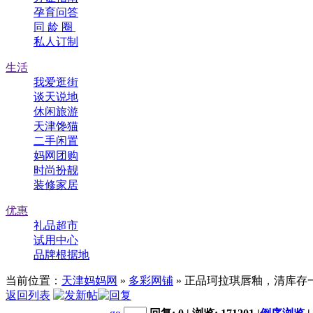
孕育问答
同 龄 圈
私人订制
生活
我爱逛街
谈天说地
休闲旅游
天津馋猫
二手闲置
妈网团购
时尚扮靓
装修家居
优惠
礼品超市
试用中心
品牌根据地
当前位置：
天津妈妈网
»
多彩网铺
» 正品珂拉琪唇釉，清库
返回列表