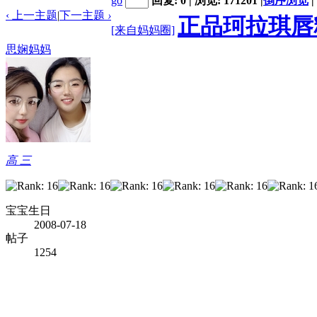
go
回复: 0 | 浏览: 171201
|
倒序浏览
|
‹ 上一主题
|
下一主题
›
正品珂拉琪唇
[来自妈妈圈]
思娴妈妈
高 三
宝宝生日
2008-07-18
帖子
1254