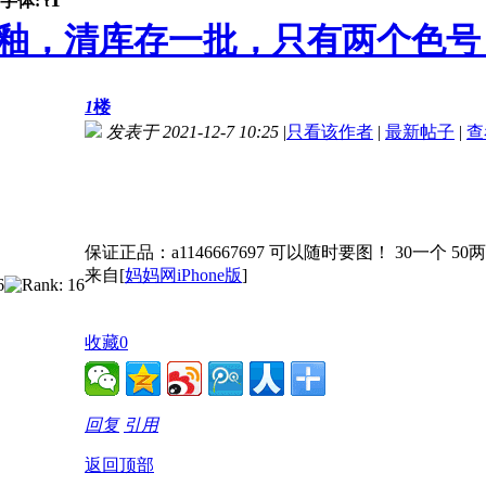
字体:
t
釉，清库存一批，只有两个色号！保
1
楼
发表于 2021-12-7 10:25
|
只看该作者
|
最新帖子
|
查
保证正品：a1146667697 可以随时要图！ 30一个 50
来自[
妈妈网iPhone版
]
收藏
0
回复
引用
返回顶部