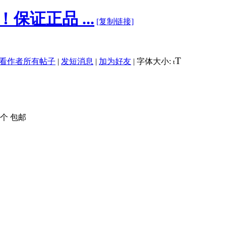
证正品 ...
[复制链接]
T
看作者所有帖子
|
发短消息
|
加为好友
|
字体大小:
t
两个 包邮