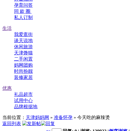
孕育问答
同 龄 圈
私人订制
生活
我爱逛街
谈天说地
休闲旅游
天津馋猫
二手闲置
妈网团购
时尚扮靓
装修家居
优惠
礼品超市
试用中心
品牌根据地
当前位置：
天津妈妈网
»
准备怀孕
» 今天吃的麻辣烫
返回列表