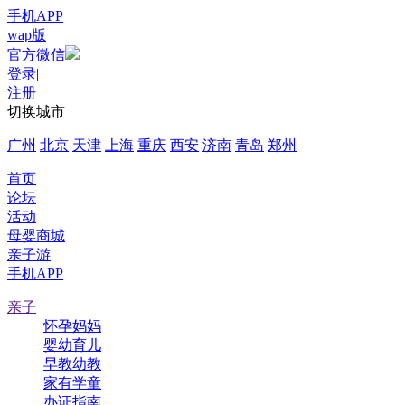
手机APP
wap版
官方微信
登录
|
注册
切换城市
广州
北京
天津
上海
重庆
西安
济南
青岛
郑州
首页
论坛
活动
母婴商城
亲子游
手机APP
亲子
怀孕妈妈
婴幼育儿
早教幼教
家有学童
办证指南