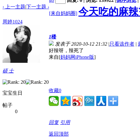
go
回复: 0 | 浏览: 139922
|
倒序浏览
|
‹ 上一主题
|
下一主题
›
今天吃的麻辣
[来自妈妈圈]
周婷1024
1
楼
发表于 2020-10-12 21:32
|
只看该作者
|
好辣呀，辣死了
来自[
妈妈网iPhone版
]
硕 士
收藏
0
宝宝生日
帖子
0
回复
引用
返回顶部