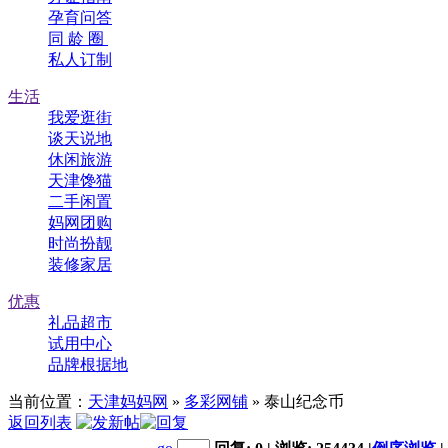
孕育问答
同 龄 圈
私人订制
生活
我爱逛街
谈天说地
休闲旅游
天津馋猫
二手闲置
妈网团购
时尚扮靓
装修家居
优惠
礼品超市
试用中心
品牌根据地
当前位置：
天津妈妈网
»
多彩网铺
» 泰山纪念币
返回列表