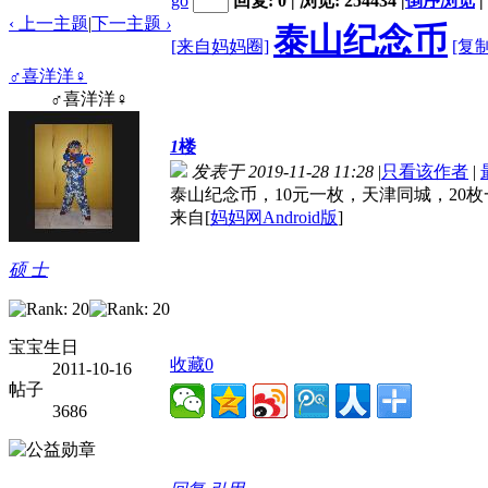
go
回复: 0 | 浏览: 254434
|
倒序浏览
|
‹ 上一主题
|
下一主题
›
泰山纪念币
[来自妈妈圈]
[复
♂喜洋洋♀
♂喜洋洋♀
1
楼
发表于 2019-11-28 11:28
|
只看该作者
|
泰山纪念币，10元一枚，天津同城，20
来自[
妈妈网Android版
]
硕 士
宝宝生日
收藏
0
2011-10-16
帖子
3686