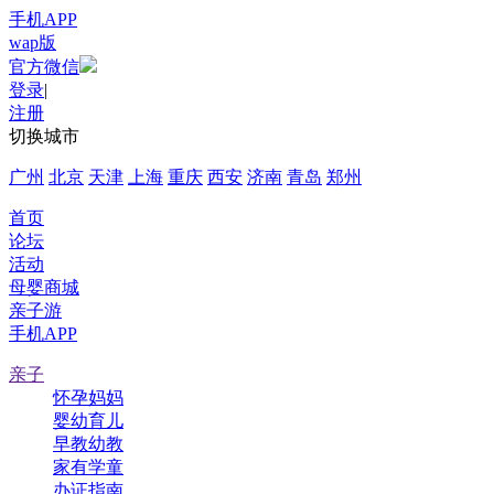
手机APP
wap版
官方微信
登录
|
注册
切换城市
广州
北京
天津
上海
重庆
西安
济南
青岛
郑州
首页
论坛
活动
母婴商城
亲子游
手机APP
亲子
怀孕妈妈
婴幼育儿
早教幼教
家有学童
办证指南