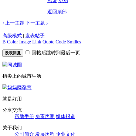
回复
引用
返回顶部
‹ 上一主题
|
下一主题
›
高级模式
|
发表帖子
B
Color
Image
Link
Quote
Code
Smilies
回帖后跳转到最后一页
发表回复
同城圈
指尖上的城市生活
妈妈网孕育
就是好用
分享交流
帮助手册
免责声明
媒体报道
关于我们
公司简介
发展历程
企业文化