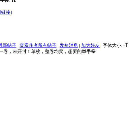
字体:
t
制链接]
T
最新帖子
|
查看作者所有帖子
|
发短消息
|
加为好友
|
字体大小:
t
枚一卷，未开封！单枚，整卷均卖，想要的举手😀