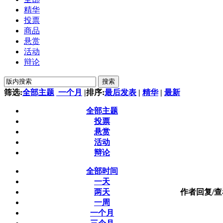
精华
投票
商品
悬赏
活动
辩论
搜索
筛选:
全部主题
一个月
|
排序:
最后发表
|
精华
|
最新
全部主题
投票
悬赏
活动
辩论
全部时间
一天
两天
作者
回复/
一周
一个月