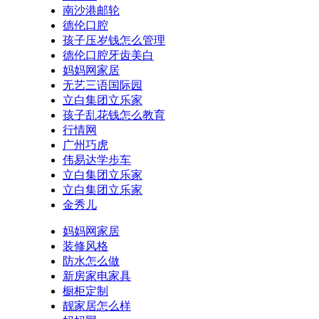
南沙港邮轮
德伦口腔
孩子压岁钱怎么管理
德伦口腔牙齿美白
妈妈网家居
无艺三语国际园
立白集团立乐家
孩子乱花钱怎么教育
行情网
广州巧虎
伟易达学步车
立白集团立乐家
立白集团立乐家
金秀儿
妈妈网家居
装修风格
防水怎么做
新房家电家具
橱柜定制
靓家居怎么样