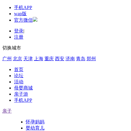
手机APP
wap版
官方微信
登录
|
注册
切换城市
广州
北京
天津
上海
重庆
西安
济南
青岛
郑州
首页
论坛
活动
母婴商城
亲子游
手机APP
亲子
怀孕妈妈
婴幼育儿