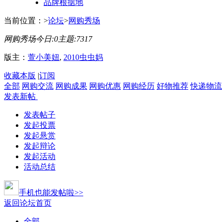
品牌根据地
当前位置：
>
论坛
>
网购秀场
网购秀场
今日:
0
主题:
7317
版主：
萱小美妞
,
2010虫虫妈
收藏本版
|
订阅
全部
网购交流
网购成果
网购优惠
网购经历
好物推荐
快递物流
发表新帖
发表帖子
发起投票
发起悬赏
发起辩论
发起活动
活动总结
手机也能发帖啦>>
返回论坛首页
全部