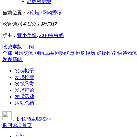
品牌根据地
当前位置：
>
论坛
>
网购秀场
网购秀场
今日:
0
主题:
7317
版主：
萱小美妞
,
2010虫虫妈
收藏本版
|
订阅
全部
网购交流
网购成果
网购优惠
网购经历
好物推荐
快递物流
发表新帖
发表帖子
发起投票
发起悬赏
发起辩论
发起活动
活动总结
手机也能发帖啦>>
返回论坛首页
全部