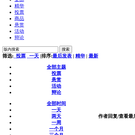
精华
投票
商品
悬赏
活动
辩论
搜索
筛选:
投票
一天
|
排序:
最后发表
|
精华
|
最新
全部主题
投票
悬赏
活动
辩论
全部时间
一天
两天
作者
回复/查看
最
一周
一个月