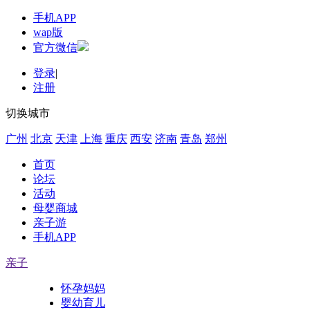
手机APP
wap版
官方微信
登录
|
注册
切换城市
广州
北京
天津
上海
重庆
西安
济南
青岛
郑州
首页
论坛
活动
母婴商城
亲子游
手机APP
亲子
怀孕妈妈
婴幼育儿