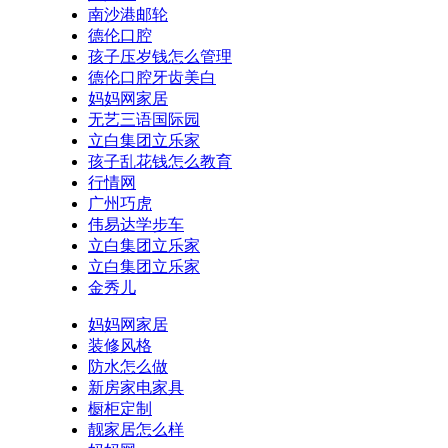
南沙港邮轮
德伦口腔
孩子压岁钱怎么管理
德伦口腔牙齿美白
妈妈网家居
无艺三语国际园
立白集团立乐家
孩子乱花钱怎么教育
行情网
广州巧虎
伟易达学步车
立白集团立乐家
立白集团立乐家
金秀儿
妈妈网家居
装修风格
防水怎么做
新房家电家具
橱柜定制
靓家居怎么样