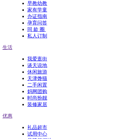
早教幼教
家有学童
办证指南
孕育问答
同 龄 圈
私人订制
生活
我爱逛街
谈天说地
休闲旅游
天津馋猫
二手闲置
妈网团购
时尚扮靓
装修家居
优惠
礼品超市
试用中心