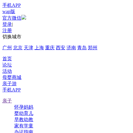
手机APP
wap版
官方微信
登录
|
注册
切换城市
广州
北京
天津
上海
重庆
西安
济南
青岛
郑州
首页
论坛
活动
母婴商城
亲子游
手机APP
亲子
怀孕妈妈
婴幼育儿
早教幼教
家有学童
办证指南