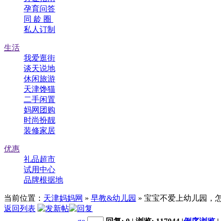
孕育问答
同 龄 圈
私人订制
生活
我爱逛街
谈天说地
休闲旅游
天津馋猫
二手闲置
妈网团购
时尚扮靓
装修家居
优惠
礼品超市
试用中心
品牌根据地
当前位置：
天津妈妈网
»
早教&幼儿园
» 宝宝不爱上幼儿园，
返回列表