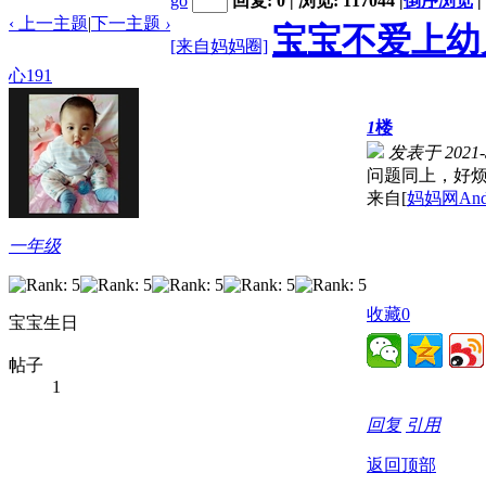
go
回复: 0 | 浏览: 117044
|
倒序浏览
|
‹ 上一主题
|
下一主题
›
宝宝不爱上幼
[来自妈妈圈]
心191
1
楼
发表于 2021-3
问题同上，好
来自[
妈妈网And
一年级
收藏
0
宝宝生日
帖子
1
回复
引用
返回顶部