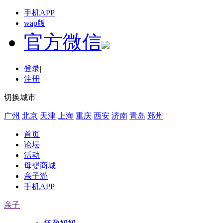
手机APP
wap版
官方微信
登录
|
注册
切换城市
广州
北京
天津
上海
重庆
西安
济南
青岛
郑州
首页
论坛
活动
母婴商城
亲子游
手机APP
亲子