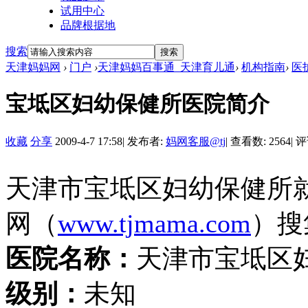
试用中心
品牌根据地
搜索
搜索
天津妈妈网
›
门户
›
天津妈妈百事通_天津育儿通
›
机构指南
›
医
宝坻区妇幼保健所医院简介
收藏
分享
2009-4-7 17:58
|
发布者:
妈网客服@tj
|
查看数: 2564
|
评
天津市宝坻区妇幼保健所
网（
www.tjmama.com
）搜
医院名称：
天津市宝坻区
级别：
未知