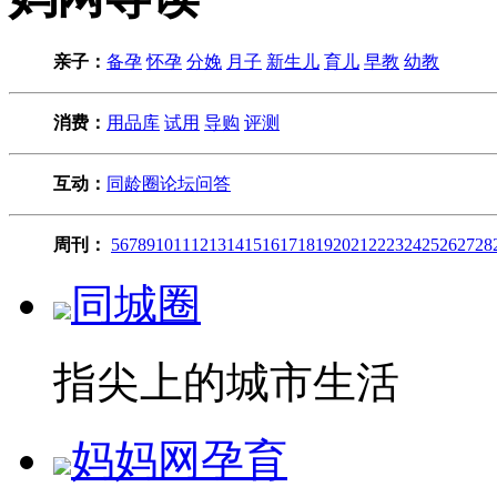
亲子：
备孕
怀孕
分娩
月子
新生儿
育儿
早教
幼教
消费：
用品库
试用
导购
评测
互动：
同龄圈
论坛
问答
周刊：
5
6
7
8
9
10
11
12
13
14
15
16
17
18
19
20
21
22
23
24
25
26
27
28
同城圈
指尖上的城市生活
妈妈网孕育