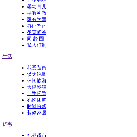
怀孕妈妈
婴幼育儿
早教幼教
家有学童
办证指南
孕育问答
同 龄 圈
私人订制
生活
我爱逛街
谈天说地
休闲旅游
天津馋猫
二手闲置
妈网团购
时尚扮靓
装修家居
优惠
礼品超市