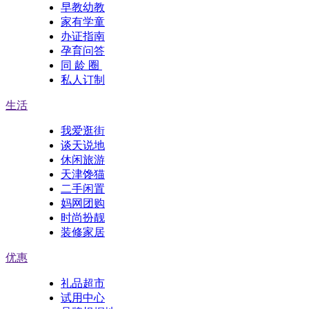
早教幼教
家有学童
办证指南
孕育问答
同 龄 圈
私人订制
生活
我爱逛街
谈天说地
休闲旅游
天津馋猫
二手闲置
妈网团购
时尚扮靓
装修家居
优惠
礼品超市
试用中心