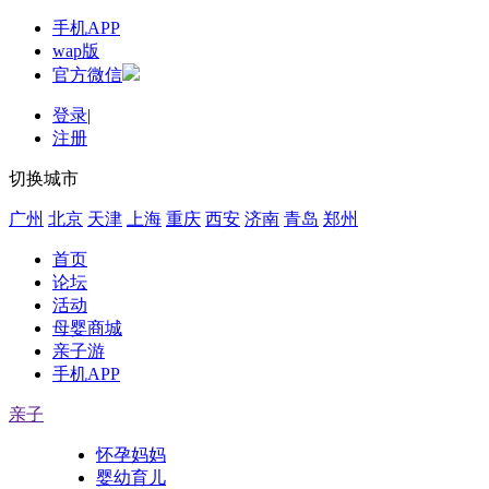
手机APP
wap版
官方微信
登录
|
注册
切换城市
广州
北京
天津
上海
重庆
西安
济南
青岛
郑州
首页
论坛
活动
母婴商城
亲子游
手机APP
亲子
怀孕妈妈
婴幼育儿