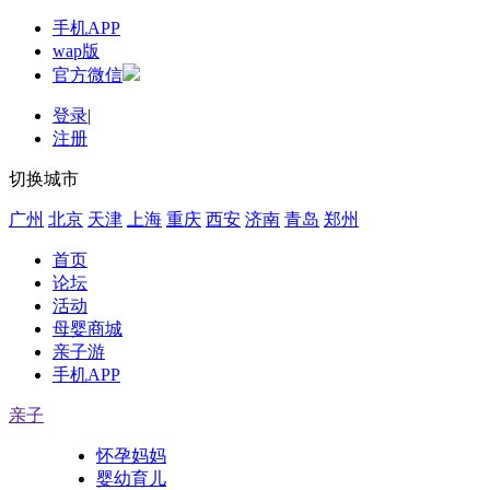
手机APP
wap版
官方微信
登录
|
注册
切换城市
广州
北京
天津
上海
重庆
西安
济南
青岛
郑州
首页
论坛
活动
母婴商城
亲子游
手机APP
亲子
怀孕妈妈
婴幼育儿