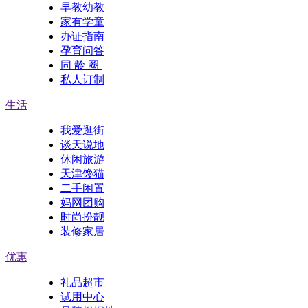
早教幼教
家有学童
办证指南
孕育问答
同 龄 圈
私人订制
生活
我爱逛街
谈天说地
休闲旅游
天津馋猫
二手闲置
妈网团购
时尚扮靓
装修家居
优惠
礼品超市
试用中心