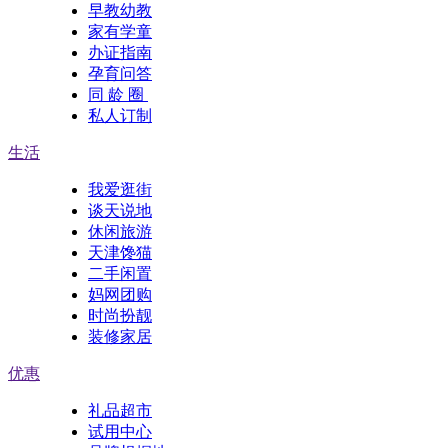
早教幼教
家有学童
办证指南
孕育问答
同 龄 圈
私人订制
生活
我爱逛街
谈天说地
休闲旅游
天津馋猫
二手闲置
妈网团购
时尚扮靓
装修家居
优惠
礼品超市
试用中心