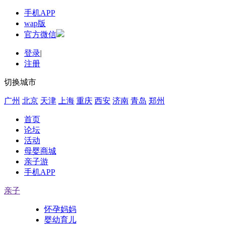
手机APP
wap版
官方微信
登录
|
注册
切换城市
广州
北京
天津
上海
重庆
西安
济南
青岛
郑州
首页
论坛
活动
母婴商城
亲子游
手机APP
亲子
怀孕妈妈
婴幼育儿