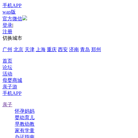
手机APP
wap版
官方微信
登录
|
注册
切换城市
广州
北京
天津
上海
重庆
西安
济南
青岛
郑州
首页
论坛
活动
母婴商城
亲子游
手机APP
亲子
怀孕妈妈
婴幼育儿
早教幼教
家有学童
办证指南