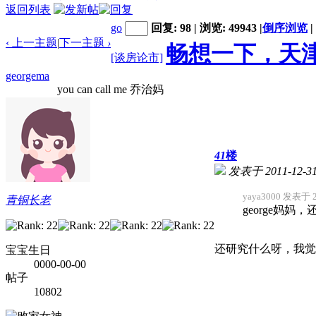
返回列表
go
回复: 98 | 浏览: 49943
|
倒序浏览
|
‹ 上一主题
|
下一主题
›
畅想一下，天津
[谈房论市]
georgema
you can call me 乔治妈
41
楼
发表于 2011-12-31
yaya3000 发表于 20
青铜长老
george妈
还研究什么呀，我觉
宝宝生日
0000-00-00
帖子
10802