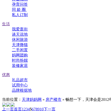
孕育问答
同 龄 圈
私人订制
生活
我爱逛街
谈天说地
休闲旅游
天津馋猫
二手闲置
妈网团购
时尚扮靓
装修家居
优惠
礼品超市
试用中心
品牌根据地
当前位置：
天津妈妈网
»
房产楼市
» 畅想一下，天津会是201
上一页
首页
1
2
3
4
5
6
7
8
9
10
下一页