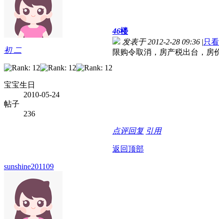
46
楼
发表于 2012-2-28 09:36
|
只看
初 二
限购令取消，房产税出台，房
宝宝生日
2010-05-24
帖子
236
点评
回复
引用
返回顶部
sunshine201109