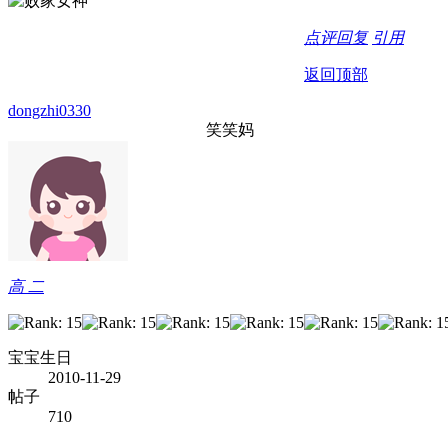
点评
回复
引用
返回顶部
dongzhi0330
笑笑妈
高 二
宝宝生日
2010-11-29
帖子
710