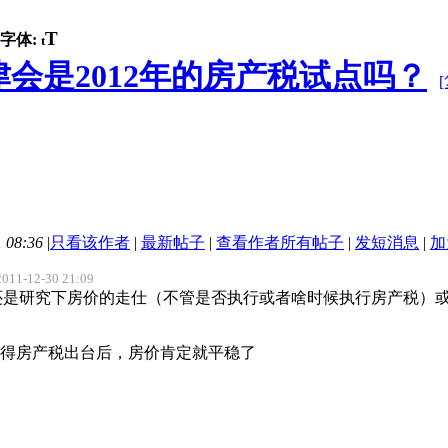
T
字体:
t
会是2012年的房产税试点吗？
 08:36
|
只看该作者
|
最新帖子
|
查看作者所有帖子
|
发短消息
|
加
11-12-30 21:09
妈，还是研究下房价的走仕（不管是否执行或者啥时候执行房产税）或者
得房产税出台后，房价肯定就平稳了