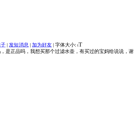
T
帖子
|
发短消息
|
加为好友
|
字体大小:
t
吗，是正品吗，我想买那个过滤水壶，有买过的宝妈给说说，谢