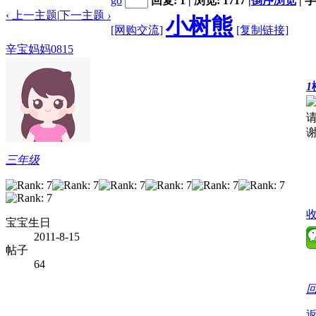
go
回复: 1 | 浏览: 1717
|
倒序浏览
|
字
‹ 上一主题
|
下一主题
›
小树熊
[网购交流]
[复制链接]
辛宝妈妈0815
1
三年级
宝宝生日
2011-8-15
帖子
64