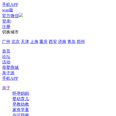
手机APP
wap版
官方微信
登录
|
注册
切换城市
广州
北京
天津
上海
重庆
西安
济南
青岛
郑州
首页
论坛
活动
母婴商城
亲子游
手机APP
亲子
怀孕妈妈
婴幼育儿
早教幼教
家有学童
办证指南