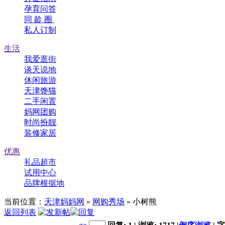
孕育问答
同 龄 圈
私人订制
生活
我爱逛街
谈天说地
休闲旅游
天津馋猫
二手闲置
妈网团购
时尚扮靓
装修家居
优惠
礼品超市
试用中心
品牌根据地
当前位置：
天津妈妈网
»
网购秀场
» 小树熊
返回列表