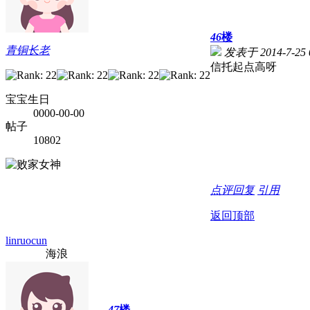
46
楼
青铜长老
发表于 2014-7-25 
信托起点高呀
宝宝生日
0000-00-00
帖子
10802
点评
回复
引用
返回顶部
linruocun
海浪
47
楼