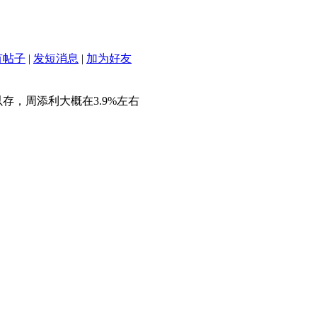
有帖子
|
发短消息
|
加为好友
，周添利大概在3.9%左右