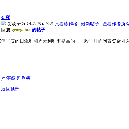
45
楼
发表于 2014-7-25 02:28
|
只看该作者
|
最新帖子
|
查看作者所
回复
georgema
的帖子
但平安的日添利和周天利利率挺高的，一般平时的闲置资金可以存
点评
回复
引用
返回顶部