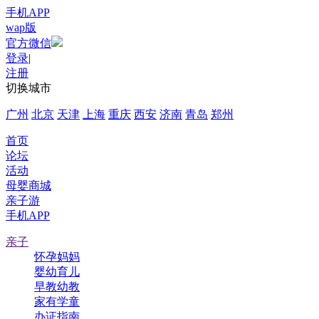
手机APP
wap版
官方微信
登录
|
注册
切换城市
广州
北京
天津
上海
重庆
西安
济南
青岛
郑州
首页
论坛
活动
母婴商城
亲子游
手机APP
亲子
怀孕妈妈
婴幼育儿
早教幼教
家有学童
办证指南