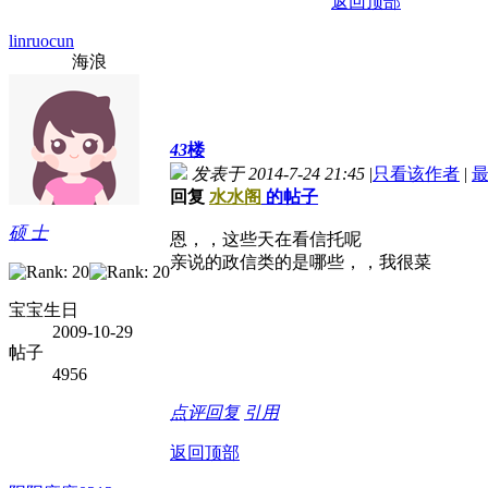
返回顶部
linruocun
海浪
43
楼
发表于 2014-7-24 21:45
|
只看该作者
|
回复
水水阁
的帖子
硕 士
恩，，这些天在看信托呢
亲说的政信类的是哪些，，我很菜
宝宝生日
2009-10-29
帖子
4956
点评
回复
引用
返回顶部