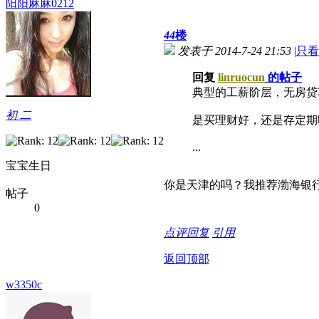
阳阳麻麻0212
44
楼
发表于 2014-7-24 21:53
|
只看
回复
linruocun
的帖子
典型的工薪阶层，无房贷
初 二
是买理财好，还是存定期
...
宝宝生日
你是天津的吗？我推荐渤海银
帖子
0
点评
回复
引用
返回顶部
w3350c