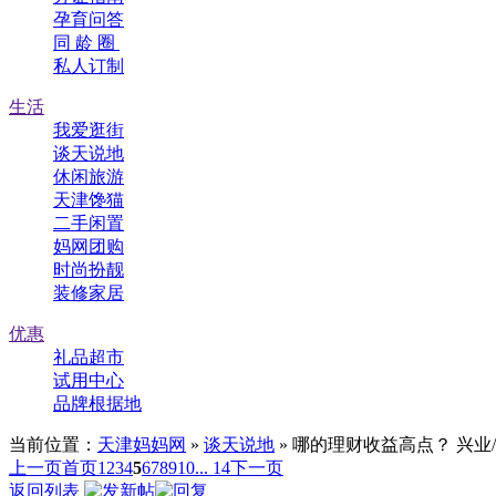
孕育问答
同 龄 圈
私人订制
生活
我爱逛街
谈天说地
休闲旅游
天津馋猫
二手闲置
妈网团购
时尚扮靓
装修家居
优惠
礼品超市
试用中心
品牌根据地
当前位置：
天津妈妈网
»
谈天说地
» 哪的理财收益高点？ 兴业/
上一页
首页
1
2
3
4
5
6
7
8
9
10
... 14
下一页
返回列表