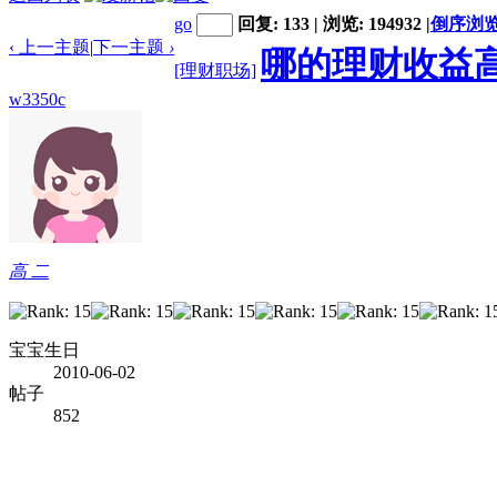
go
回复: 133 | 浏览: 194932
|
倒序浏
‹ 上一主题
|
下一主题
›
哪的理财收益高
[理财职场]
w3350c
高 二
宝宝生日
2010-06-02
帖子
852