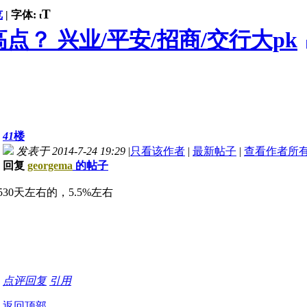
T
览
|
字体:
t
点？ 兴业/平安/招商/交行大pk
41
楼
发表于 2014-7-24 19:29
|
只看该作者
|
最新帖子
|
查看作者所
回复
georgema
的帖子
30天左右的，5.5%左右
点评
回复
引用
返回顶部