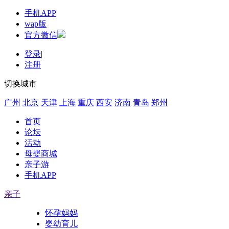
手机APP
wap版
官方微信
登录
|
注册
切换城市
广州
北京
天津
上海
重庆
西安
济南
青岛
郑州
首页
论坛
活动
母婴商城
亲子游
手机APP
亲子
怀孕妈妈
婴幼育儿