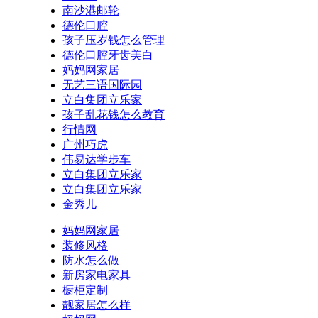
南沙港邮轮
德伦口腔
孩子压岁钱怎么管理
德伦口腔牙齿美白
妈妈网家居
无艺三语国际园
立白集团立乐家
孩子乱花钱怎么教育
行情网
广州巧虎
伟易达学步车
立白集团立乐家
立白集团立乐家
金秀儿
妈妈网家居
装修风格
防水怎么做
新房家电家具
橱柜定制
靓家居怎么样