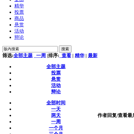
精华
投票
商品
悬赏
活动
辩论
搜索
筛选:
全部主题
一周
|
排序:
查看
|
精华
|
最新
全部主题
投票
悬赏
活动
辩论
全部时间
一天
两天
作者
回复/查看
最
一周
一个月