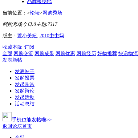
品牌根据地
当前位置：
>
论坛
>
网购秀场
网购秀场
今日:
0
主题:
7317
版主：
萱小美妞
,
2010虫虫妈
收藏本版
|
订阅
全部
网购交流
网购成果
网购优惠
网购经历
好物推荐
快递物流
发表新帖
发表帖子
发起投票
发起悬赏
发起辩论
发起活动
活动总结
手机也能发帖啦>>
返回论坛首页
全部