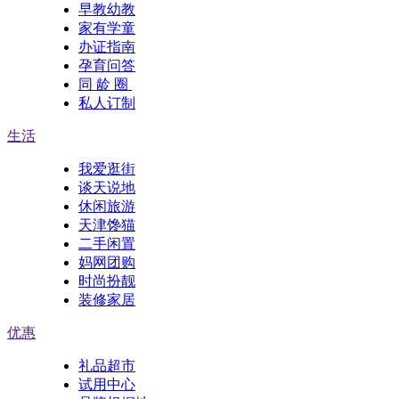
早教幼教
家有学童
办证指南
孕育问答
同 龄 圈
私人订制
生活
我爱逛街
谈天说地
休闲旅游
天津馋猫
二手闲置
妈网团购
时尚扮靓
装修家居
优惠
礼品超市
试用中心